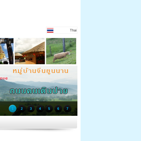
Thai
1
2
3
4
5
6
7